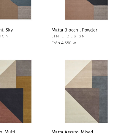
hi, Sky
Matta Blocchi, Powder
SIGN
LINIE DESIGN
r
Från 4 550 kr
o, Multi
Matta Arguto, Mixed