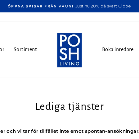
Just nu 20% på svart Globe
ÖPPNA SPISAR FRÅN VAUNI
or
Sortiment
Boka inredare
Lediga tjänster
ter och vi tar för tillfället inte emot spontan-ansökningar