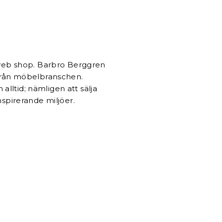
n web shop. Barbro Berggren
 från möbelbranschen.
lltid; nämligen att sälja
nspirerande miljöer.