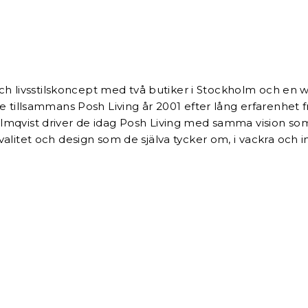
 och livsstilskoncept med två butiker i Stockholm och e
e tillsammans Posh Living år 2001 efter lång erfarenhet
qvist driver de idag Posh Living med samma vision som a
litet och design som de själva tycker om, i vackra och i