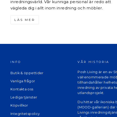
inredningsvärld. Vår kunniga personal är redo att
vägleda dig i allt inom inredning och möbler.
LÄS MER
INFO
VÅR HISTORIA
Posh Living är en av 
Butik & öppettider
välrenommerade möb
Vanliga frågor
tillhandahåller helhets
inredning av privata 
Kontakta oss
utlandsprojekt.
Lediga tjänster
Du hittar vår ikoniska 
Köpvillkor
(MOOD-gallerian) där 
Livings inredningstjänst
Integritetspolicy