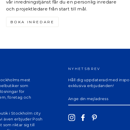
vår inredningstjänst får du en personlig inredare
och projektledare från start till mål.
BOKA INREDARE
NYHETSBREV
Stockholms mest
Håll dig uppdaterad med inspo
elbutiker som
exklusiva erbjudanden!
lösningar för
ANGE
hem, företag och
DIN
MEJLADRESS
butik i Stockholm city
Instagram
Facebook
Pinterest
vi även erbjuder Posh
 som riktar sig till