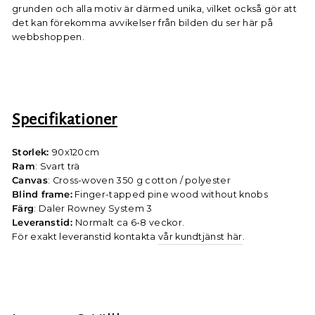
grunden och alla motiv är därmed unika, vilket också gör att
det kan förekomma avvikelser från bilden du ser här på
webbshoppen.
Specifikationer
Storlek:
90x120cm
Ram
: Svart trä
Canvas
: Cross-woven 350 g cotton / polyester
Blind frame:
Finger-tapped pine wood without knobs
Färg
: Daler Rowney System 3
Leveranstid:
Normalt ca 6-8 veckor.
För exakt leveranstid kontakta
vår kundtjänst här
.