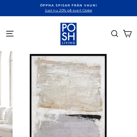
ÖPPNA SPISAR FRÅN VAUNI
Just nu 20% på svart Globe
Sök