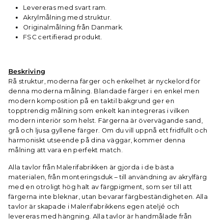
Levereras med svart ram.
Akrylmålning med struktur.
Originalmålning från Danmark.
FSC certifierad produkt.
Beskriving
Rå struktur, moderna färger och enkelhet är nyckelord för
denna moderna målning. Blandade färger i en enkel men
modern komposition på en taktil bakgrund ger en
topptrendig målning som enkelt kan integreras i vilken
modern interiör som helst. Färgerna är övervägande sand,
grå och ljusa gyllene färger. Om du vill uppnå ett fridfullt och
harmoniskt utseende på dina väggar, kommer denna
målning att vara en perfekt match.
Alla tavlor från Malerifabrikken är gjorda i de bästa
materialen, från monteringsduk – till användning av akrylfärg
med en otroligt hög halt av färgpigment, som ser till att
färgerna inte bleknar, utan bevarar färgbeständigheten. Alla
tavlor är skapade i Malerifabrikkens egen ateljé och
levereras med hängning. Alla tavlor är handmålade från