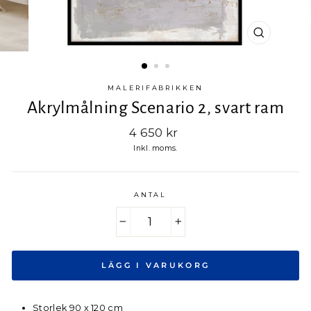
MALERIFABRIKKEN
Akrylmålning Scenario 2, svart ram
Ord.
4 650 kr
pris
Inkl. moms.
ANTAL
−
+
LÄGG I VARUKORG
Storlek 90 x 120 cm