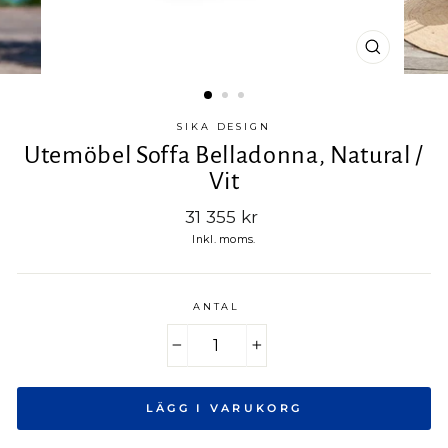
SIKA DESIGN
Utemöbel Soffa Belladonna, Natural /
Vit
Ord.
31 355 kr
pris
Inkl. moms.
ANTAL
−
+
LÄGG I VARUKORG