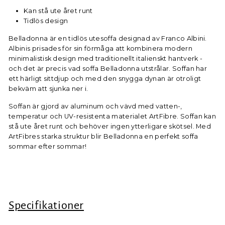
Kan stå ute året runt
Tidlös design
Belladonna är en tidlös utesoffa designad av Franco Albini.
Albinis prisades för sin förmåga att kombinera modern
minimalistisk design med traditionellt italienskt hantverk -
och det är precis vad soffa Belladonna utstrålar. Soffan har
ett härligt sittdjup och med den snygga dynan är otroligt
bekväm att sjunka ner i.
Soffan är gjord av aluminum och vävd med vatten-,
temperatur och UV-resistenta materialet ArtFibre. Soffan kan
stå ute året runt och behöver ingen ytterligare skötsel. Med
ArtFibres starka struktur blir Belladonna en perfekt soffa
sommar efter sommar!
Specifikationer