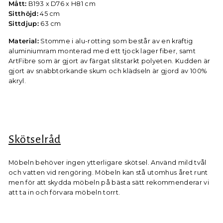
Mått:
B193 x D76 x H81 cm
Sitthöjd:
45 cm
Sittdjup:
63 cm
Material:
Stomme i alu-rotting som består av en kraftig
aluminiumram monterad med ett tjock lager fiber, samt
ArtFibre som är gjort av färgat slitstarkt polyeten. Kudden är
gjort av snabbtorkande skum och klädseln är gjord av 100%
akryl.
Skötselråd
Möbeln behöver ingen ytterligare skötsel. Använd mild tvål
och vatten vid rengöring. Möbeln kan stå utomhus året runt
men för att skydda möbeln på bästa sätt rekommenderar vi
att ta in och förvara möbeln torrt.