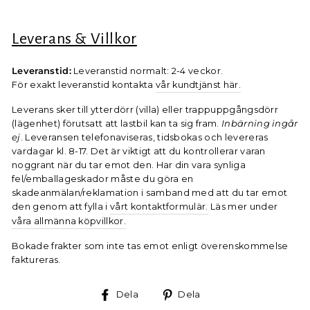
Leverans & Villkor
Leveranstid:
Leveranstid normalt: 2-4 veckor.
För exakt leveranstid kontakta
vår kundtjänst här.
Leverans sker till ytterdörr (villa) eller trappuppgångsdörr
(lägenhet) förutsatt att lastbil kan ta sig fram.
Inbärning ingår
ej
. Leveransen telefonaviseras, tidsbokas och levereras
vardagar kl. 8-17. Det är viktigt att du kontrollerar varan
noggrant när du tar emot den. Har din vara synliga
fel/emballageskador måste du göra en
skadeanmälan/reklamation i samband med att du tar emot
den genom att fylla i
vårt kontaktformulär.
Läs mer under
våra allmänna köpvillkor.
Bokade frakter som inte tas emot enligt överenskommelse
faktureras.
Dela
Dela
Dela
Dela
på
på